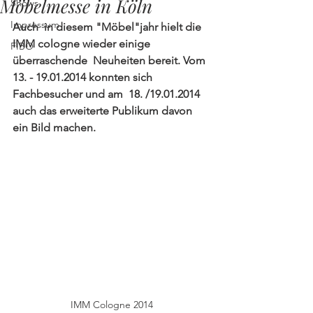
Möbelmesse in Köln
Shows
Impressum
Auch  in diesem "Möbel"jahr hielt die 
IMM cologne wieder einige 
FIBO
überraschende  Neuheiten bereit. Vom 
13. - 19.01.2014 konnten sich 
Fachbesucher und am  18. /19.01.2014 
auch das erweiterte Publikum davon 
ein Bild machen. 
IMM Cologne 2014