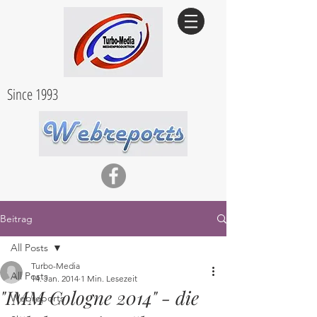
Since 1993
Beitrag
All Posts
Turbo-Media
All Posts
14. Jan. 2014
1 Min. Lesezeit
"IMM Cologne 2014" - die
Webreports