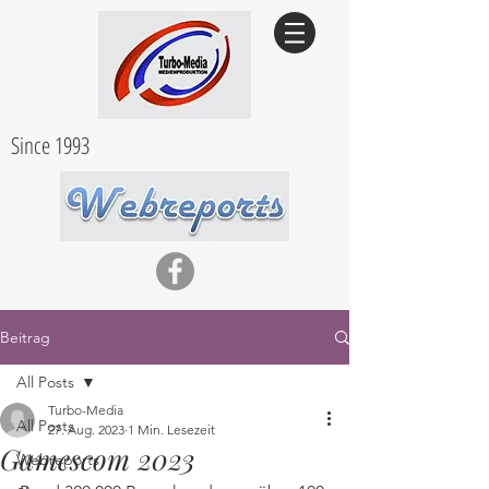
Since 1993
Beitrag
All Posts
Turbo-Media
All Posts
27. Aug. 2023
1 Min. Lesezeit
Gamescom 2023
Webreports