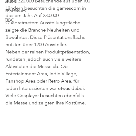
Rund 320.000 Besuchende aus über 100 
Shows
Ländern besuchten die gamescom in 
Impressum
diesem Jahr. Auf 230.000 
FIBO
Quadratmetern Ausstellungsfläche 
zeigte die Branche Neuheiten und 
Bewährtes. Diese Präsentationsfläche 
nutzten über 1200 Aussteller.
Neben der reinen Produktpräsentation, 
rundeten jedoch auch viele weitere 
Aktivitäten die Messe ab. Ob 
Entertainment Area, Indie Village, 
Fanshop Area oder Retro Area, für 
jeden Interessierten war etwas dabei. 
Viele Cosplayer besuchten ebenfalls 
die Messe und zeigten ihre Kostüme.