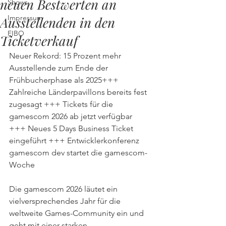
neuen Bestwerten an
Shows
Impressum
Ausstellenden in den
FIBO
Ticketverkauf
Neuer Rekord: 15 Prozent mehr 
Ausstellende zum Ende der 
Frühbucherphase als 2025+++ 
Zahlreiche Länderpavillons bereits fest 
zugesagt +++ Tickets für die 
gamescom 2026 ab jetzt verfügbar 
+++ Neues 5 Days Business Ticket 
eingeführt +++ Entwicklerkonferenz 
gamescom dev startet die gamescom-
Woche
Die gamescom 2026 läutet ein 
vielversprechendes Jahr für die 
weltweite Games-Community ein und 
geht mit einer starken 