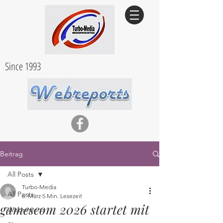
Since 1993
Beitrag
All Posts
Turbo-Media
All Posts
6. März
5 Min. Lesezeit
gamescom 2026 startet mit
Webreports