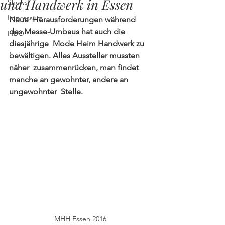
und Handwerk in Essen
Shows
Impressum
Neue  Herausforderungen während 
des Messe-Umbaus hat auch die 
FIBO
diesjährige  Mode Heim Handwerk zu 
bewältigen. Alles Aussteller mussten 
näher  zusammenrücken, man findet 
manche an gewohnter, andere an 
ungewohnter  Stelle.
MHH Essen 2016