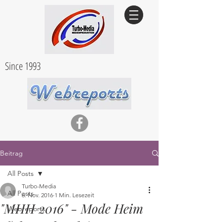
Since 1993
Beitrag
All Posts
Turbo-Media
All Posts
6. Nov. 2016
1 Min. Lesezeit
"MHH 2016" - Mode Heim
Webreports